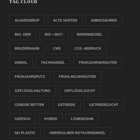
TAG CLOUD
AGAVENSIRUP
ALTE SORTEN
AMINOSÄUREN
BIO- EIER
BIO = BIO?
BRENNNESSEL
BRUDERHAHN
CMS
CO2- ABDRUCK
DINKEL
FACHHANDEL
FRÜHJAHRSKRÄUTER
FRÜHJAHRSPUTZ
FRÜHLINGSKRÄUTER
GEFLÜGELHALTUNG
GEFLÜGELZUCHT
GEMÜSE RETTEN
GETREIDE
GETREIDEZUCHT
GIERSCH
HYBRID
LÖWENZAHN
NO PLASTIC
OBERKULMER ROTKORNDINKEL