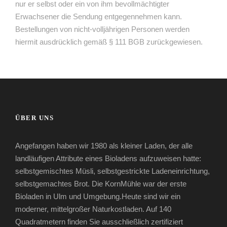
nur er selbst oder ein von ihm bevollmächtigter
Erwachsener die Sendung entgegennehmen kann.
Bestellungen von nicht-volljährigen Personen werden
hiermit ausdrücklich gemäß § 111 BGB zurückgewiesen.
ÜBER UNS
Angefangen haben wir 1980 als kleiner Laden, der alle
landläufigen Attribute eines Bioladens aufzuweisen hatte:
selbstgemischtes Müsli, selbstgestrickte Ladeneinrichtung,
selbstgemachtes Brot. Die KornMühle war der erste
Bioladen in Ulm und Umgebung.Heute sind wir ein
moderner, mittelgroßer Naturkostladen. Auf 140
Quadratmetern finden Sie ausschließlich zertifiziert