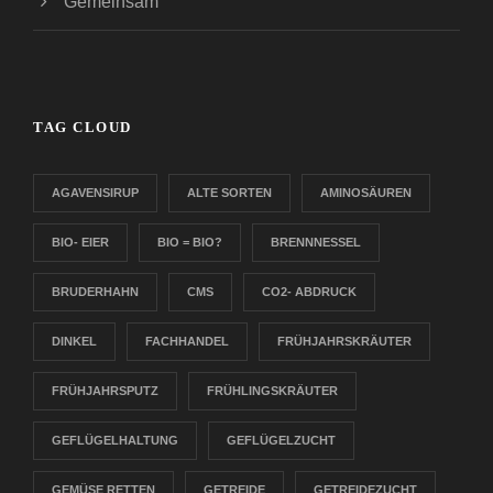
Gemeinsam
TAG CLOUD
AGAVENSIRUP
ALTE SORTEN
AMINOSÄUREN
BIO- EIER
BIO = BIO?
BRENNNESSEL
BRUDERHAHN
CMS
CO2- ABDRUCK
DINKEL
FACHHANDEL
FRÜHJAHRSKRÄUTER
FRÜHJAHRSPUTZ
FRÜHLINGSKRÄUTER
GEFLÜGELHALTUNG
GEFLÜGELZUCHT
GEMÜSE RETTEN
GETREIDE
GETREIDEZUCHT