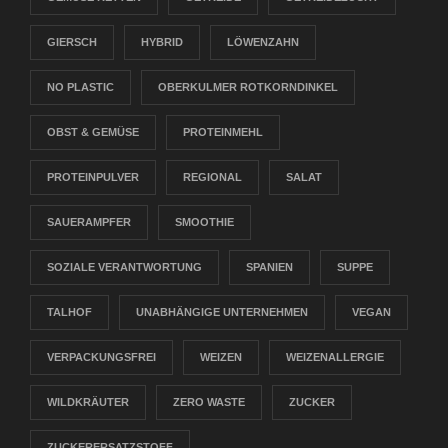
GIERSCH
HYBRID
LÖWENZAHN
NO PLASTIC
OBERKULMER ROTKORNDINKEL
OBST & GEMÜSE
PROTEINMEHL
PROTEINPULVER
REGIONAL
SALAT
SAUERAMPFER
SMOOTHIE
SOZIALE VERANTWORTUNG
SPANIEN
SUPPE
TALHOF
UNABHÄNGIGE UNTERNEHMEN
VEGAN
VERPACKUNGSFREI
WEIZEN
WEIZENALLERGIE
WILDKRÄUTER
ZERO WASTE
ZUCKER
ZUCKERERSATZSTOFF