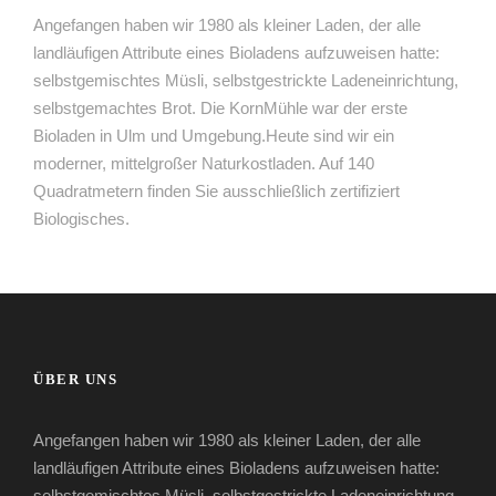
Angefangen haben wir 1980 als kleiner Laden, der alle
landläufigen Attribute eines Bioladens aufzuweisen hatte:
selbstgemischtes Müsli, selbstgestrickte Ladeneinrichtung,
selbstgemachtes Brot. Die KornMühle war der erste
Bioladen in Ulm und Umgebung.Heute sind wir ein
moderner, mittelgroßer Naturkostladen. Auf 140
Quadratmetern finden Sie ausschließlich zertifiziert
Biologisches.
ÜBER UNS
Angefangen haben wir 1980 als kleiner Laden, der alle
landläufigen Attribute eines Bioladens aufzuweisen hatte:
selbstgemischtes Müsli, selbstgestrickte Ladeneinrichtung,