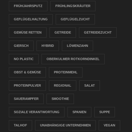
FRÜHJAHRSPUTZ
FRÜHLINGSKRÄUTER
GEFLÜGELHALTUNG
GEFLÜGELZUCHT
GEMÜSE RETTEN
GETREIDE
GETREIDEZUCHT
GIERSCH
HYBRID
LÖWENZAHN
NO PLASTIC
OBERKULMER ROTKORNDINKEL
OBST & GEMÜSE
PROTEINMEHL
PROTEINPULVER
REGIONAL
SALAT
SAUERAMPFER
SMOOTHIE
SOZIALE VERANTWORTUNG
SPANIEN
SUPPE
TALHOF
UNABHÄNGIGE UNTERNEHMEN
VEGAN