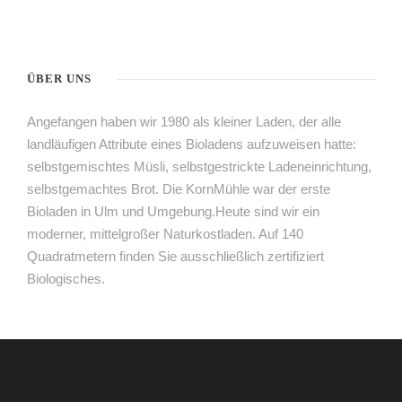
ÜBER UNS
Angefangen haben wir 1980 als kleiner Laden, der alle
landläufigen Attribute eines Bioladens aufzuweisen hatte:
selbstgemischtes Müsli, selbstgestrickte Ladeneinrichtung,
selbstgemachtes Brot. Die KornMühle war der erste
Bioladen in Ulm und Umgebung.Heute sind wir ein
moderner, mittelgroßer Naturkostladen. Auf 140
Quadratmetern finden Sie ausschließlich zertifiziert
Biologisches.