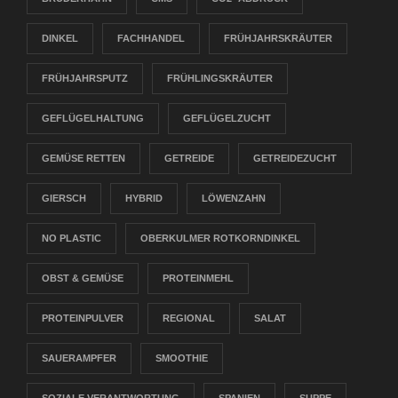
DINKEL
FACHHANDEL
FRÜHJAHRSKRÄUTER
FRÜHJAHRSPUTZ
FRÜHLINGSKRÄUTER
GEFLÜGELHALTUNG
GEFLÜGELZUCHT
GEMÜSE RETTEN
GETREIDE
GETREIDEZUCHT
GIERSCH
HYBRID
LÖWENZAHN
NO PLASTIC
OBERKULMER ROTKORNDINKEL
OBST & GEMÜSE
PROTEINMEHL
PROTEINPULVER
REGIONAL
SALAT
SAUERAMPFER
SMOOTHIE
SOZIALE VERANTWORTUNG
SPANIEN
SUPPE