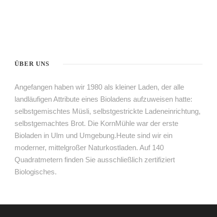
ÜBER UNS
Angefangen haben wir 1980 als kleiner Laden, der alle
landläufigen Attribute eines Bioladens aufzuweisen hatte:
selbstgemischtes Müsli, selbstgestrickte Ladeneinrichtung,
selbstgemachtes Brot. Die KornMühle war der erste
Bioladen in Ulm und Umgebung.Heute sind wir ein
moderner, mittelgroßer Naturkostladen. Auf 140
Quadratmetern finden Sie ausschließlich zertifiziert
Biologisches.