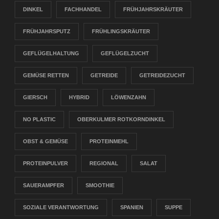
DINKEL
FACHHANDEL
FRÜHJAHRSKRÄUTER
FRÜHJAHRSPUTZ
FRÜHLINGSKRÄUTER
GEFLÜGELHALTUNG
GEFLÜGELZUCHT
GEMÜSE RETTEN
GETREIDE
GETREIDEZUCHT
GIERSCH
HYBRID
LÖWENZAHN
NO PLASTIC
OBERKULMER ROTKORNDINKEL
OBST & GEMÜSE
PROTEINMEHL
PROTEINPULVER
REGIONAL
SALAT
SAUERAMPFER
SMOOTHIE
SOZIALE VERANTWORTUNG
SPANIEN
SUPPE