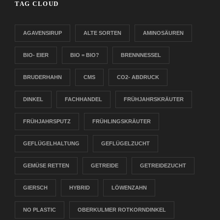
TAG CLOUD
AGAVENSIRUP
ALTE SORTEN
AMINOSÄUREN
BIO- EIER
BIO = BIO?
BRENNNESSEL
BRUDERHAHN
CMS
CO2- ABDRUCK
DINKEL
FACHHANDEL
FRÜHJAHRSKRÄUTER
FRÜHJAHRSPUTZ
FRÜHLINGSKRÄUTER
GEFLÜGELHALTUNG
GEFLÜGELZUCHT
GEMÜSE RETTEN
GETREIDE
GETREIDEZUCHT
GIERSCH
HYBRID
LÖWENZAHN
NO PLASTIC
OBERKULMER ROTKORNDINKEL